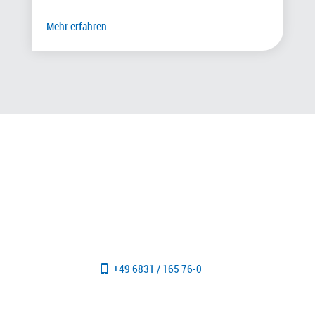
Mehr erfahren
Sie planen ein Projekt?
Sprechen Sie uns an. Gerne diskutieren wir mit Ihnen die
Details Ihres Projektes und erstellen Ihnen ein
individuelles Angebot.
+49 6831 / 165 76-0
info@meprovision.de