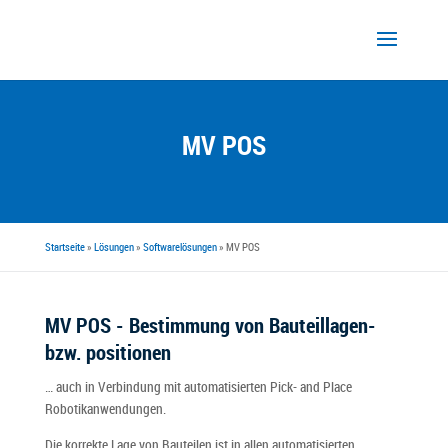
MV POS
Startseite
»
Lösungen
»
Softwarelösungen
»
MV POS
MV POS - Bestimmung von Bauteillagen-
bzw. positionen
… auch in Verbindung mit automatisierten Pick- and Place
Robotikanwendungen.
Die korrekte Lage von Bauteilen ist in allen automatisierten